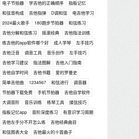
电子节拍器
学吉他的正确顺序
指板记忆
和弦音构成
吉他指弹
D调和弦
电吉他学习
2024最火歌手
180跑步节拍器
和弦练习
吉他分解和弦练习
摇滚经典
吉他指法训练
练吉他的app软件哪个好
成人学琴
左手技巧
吉他泛音
调音工具
音乐创作
左手技巧
吉他学习建议
指法图解
吉他入门指南
吉他自学时间
吉他书籍
爱的罗曼史
简单吉他曲
1234567
和弦进行
调音器
节拍器下载免费
手机节拍器
吉他自学软件
大调音阶
音乐训练
练琴工具
揉弦技巧
指板记忆app
音阶深度练习
有意识学习周期
吉他左手分不开怎么练
吉他经典曲目
和弦图表大全
吉他最火的十首曲子