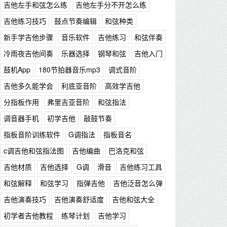
吉他左手和弦怎么练
吉他左手分不开怎么练
吉他练习技巧
鼓点节奏编辑
和弦种类
新手学吉他步骤
音乐软件
吉他练习
和弦伴奏
冷雨夜吉他间奏
乐器选择
钢琴和弦
吉他入门
鼓机App
180节拍器音乐mp3
调式音阶
吉他多久能学会
利底亚音阶
高效学吉他
分指板作用
弗里吉亚音阶
和弦指法
调音器手机
初学吉他
敲鼓节奏
指板音阶训练软件
G调指法
指板音名
c调吉他和弦指法图
吉他编曲
巴洛克和弦
吉他材质
吉他选择
G调
滑音
吉他练习工具
和弦解释
和弦学习
指弹吉他
吉他泛音怎么弹
吉他演奏技巧
吉他演奏舒适度
吉他和弦大全
初学者吉他教程
练琴计划
吉他学习