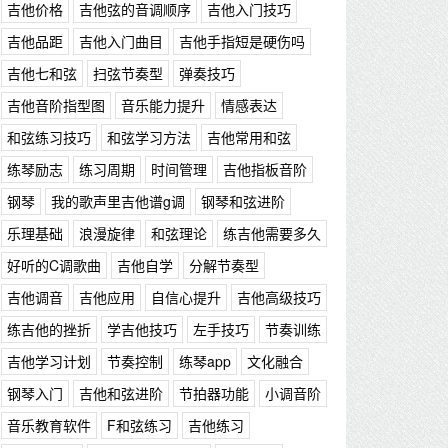
吉他价格
吉他弦的音调顺序
吉他入门技巧
吉他品距
吉他入门曲目
吉他手指短是硬伤吗
吉他七和弦
扫弦节奏型
弹奏技巧
吉他音阶指型图
音乐能力提升
情感表达
和弦练习技巧
和弦学习方法
吉他常用和弦
练琴励志
练习周期
时间管理
吉他指板音阶
钢琴
我的歌声里吉他谱g调
钢琴和弦进阶
乐理基础
浪漫旋律
和弦理论
练吉他需要多久
好听的C调歌曲
吉他自学
分解节奏型
吉他调音
吉他应用
自信心提升
吉他高级技巧
练吉他的挫折
学吉他技巧
左手技巧
节奏训练
吉他学习计划
节奏控制
练琴app
文化融合
钢琴入门
吉他和弦进阶
节拍器功能
小调音阶
音乐教育软件
F和弦练习
吉他练习