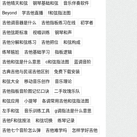
吉他晴天和弦
钢琴基础和弦
音乐伴奏软件
Beyond
学吉他直播
f和弦指法图
吉他调音器是什么
吉他指板练习在线
初学者
吉他弦距标准
视唱训练
钢琴和声
吉他分解和弦练习
吉他把位
和弦构成
练琴尴尬
吉他基础学习
指板逻辑
吉他和弦是什么意思
c和弦指法图
蓝调音阶
古典吉他与民谣吉他区别
免费下载安装
和弦大全
移动音乐创作
音乐理论
吉他指板音阶图记忆口诀
二手玫瑰乐队
和弦应用
小提琴
各调常用吉他和弦指法图
左手和弦
音乐训练工具
g调指法是什么意思
吉他F和弦按法
和弦切换
练琴记录
吉他七个音阶怎么弹
吉他难学吗
怎样学好吉他