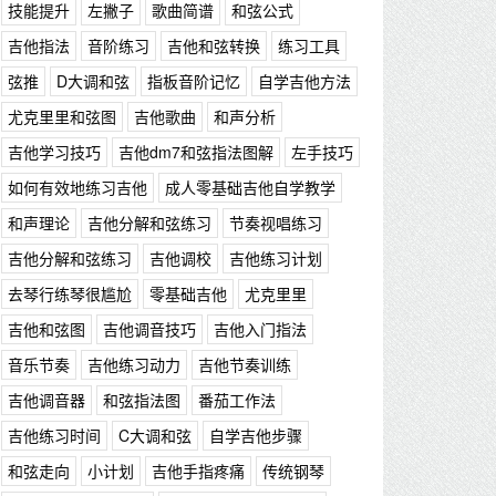
技能提升
左撇子
歌曲简谱
和弦公式
吉他指法
音阶练习
吉他和弦转换
练习工具
弦推
D大调和弦
指板音阶记忆
自学吉他方法
尤克里里和弦图
吉他歌曲
和声分析
吉他学习技巧
吉他dm7和弦指法图解
左手技巧
如何有效地练习吉他
成人零基础吉他自学教学
和声理论
吉他分解和弦练习
节奏视唱练习
吉他分解和弦练习
吉他调校
吉他练习计划
去琴行练琴很尴尬
零基础吉他
尤克里里
吉他和弦图
吉他调音技巧
吉他入门指法
音乐节奏
吉他练习动力
吉他节奏训练
吉他调音器
和弦指法图
番茄工作法
吉他练习时间
C大调和弦
自学吉他步骤
和弦走向
小计划
吉他手指疼痛
传统钢琴