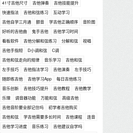
41寸吉他尺寸
吉他弹奏
吉他技能提升
快速指法
吉他和弦练习
互动学习
吉他自学三月通
颤音
学吉他正确顺序
音阶图
好听的吉他曲
鬼手吉他
吉他学习时间
看板软件
吉他分解和弦练习
分解和弦
视唱
吉他手指短
D小调和弦
C调
吉他和弦走向的规律
音乐学习
吉他和弦
左手技巧
吉他指法学习
吉他演奏
左手技巧
随即练吉他
吉他学习App
每日吉他练习
音乐创新
吉他技巧提升
吉他教程
吉他教学
乐理
调音器功能
万能和弦
高级吉他
吉他音阶要全部记住吗
初学者吉他购买
吉他和弦
学吉他需要多长时间
吉他课程
连音
吉他学习进度
音乐练习
吉他建议自学吗