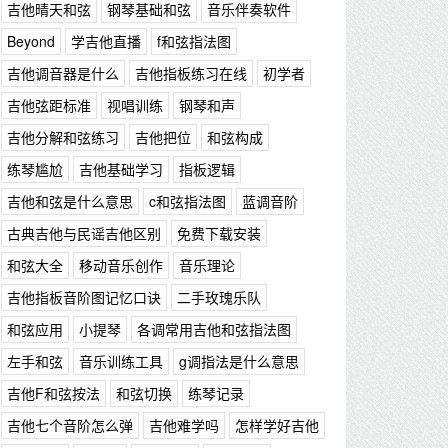
吉他晴天和弦
钢琴基础和弦
音乐伴奏软件
Beyond
学吉他直播
f和弦指法图
吉他调音器是什么
吉他指板练习在线
初学者
吉他弦距标准
视唱训练
钢琴和声
吉他分解和弦练习
吉他把位
和弦构成
练琴尴尬
吉他基础学习
指板逻辑
吉他和弦是什么意思
c和弦指法图
蓝调音阶
古典吉他与民谣吉他区别
免费下载安装
和弦大全
移动音乐创作
音乐理论
吉他指板音阶图记忆口诀
二手玫瑰乐队
和弦应用
小提琴
各调常用吉他和弦指法图
左手和弦
音乐训练工具
g调指法是什么意思
吉他F和弦按法
和弦切换
练琴记录
吉他七个音阶怎么弹
吉他难学吗
怎样学好吉他