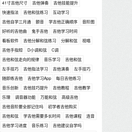
41寸吉他尺寸
吉他弹奏
吉他技能提升
快速指法
吉他和弦练习
互动学习
吉他自学三月通
颤音
学吉他正确顺序
音阶图
好听的吉他曲
鬼手吉他
吉他学习时间
看板软件
吉他分解和弦练习
分解和弦
视唱
吉他手指短
D小调和弦
C调
吉他和弦走向的规律
音乐学习
吉他和弦
左手技巧
吉他指法学习
吉他演奏
左手技巧
随即练吉他
吉他学习App
每日吉他练习
音乐创新
吉他技巧提升
吉他教程
吉他教学
乐理
调音器功能
万能和弦
高级吉他
吉他音阶要全部记住吗
初学者吉他购买
吉他和弦
学吉他需要多长时间
吉他课程
连音
吉他学习进度
音乐练习
吉他建议自学吗