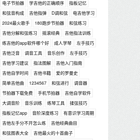
电子节拍器
学吉他的正确顺序
指板记忆
和弦音构成
吉他指弹
D调和弦
电吉他学习
2024最火歌手
180跑步节拍器
和弦练习
吉他分解和弦练习
摇滚经典
吉他指法训练
练吉他的app软件哪个好
成人学琴
左手技巧
吉他泛音
调音工具
音乐创作
左手技巧
吉他学习建议
指法图解
吉他入门指南
吉他自学时间
吉他书籍
爱的罗曼史
简单吉他曲
1234567
和弦进行
调音器
节拍器下载免费
手机节拍器
吉他自学软件
大调音阶
音乐训练
练琴工具
揉弦技巧
指板记忆app
音阶深度练习
有意识学习周期
吉他左手分不开怎么练
吉他经典曲目
和弦图表大全
吉他最火的十首曲子