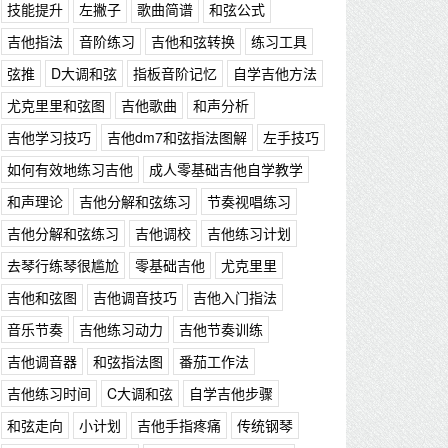
技能提升
左撇子
歌曲简谱
和弦公式
吉他指法
音阶练习
吉他和弦转换
练习工具
弦推
D大调和弦
指板音阶记忆
自学吉他方法
尤克里里和弦图
吉他歌曲
和声分析
吉他学习技巧
吉他dm7和弦指法图解
左手技巧
如何有效地练习吉他
成人零基础吉他自学教学
和声理论
吉他分解和弦练习
节奏视唱练习
吉他分解和弦练习
吉他调校
吉他练习计划
去琴行练琴很尴尬
零基础吉他
尤克里里
吉他和弦图
吉他调音技巧
吉他入门指法
音乐节奏
吉他练习动力
吉他节奏训练
吉他调音器
和弦指法图
番茄工作法
吉他练习时间
C大调和弦
自学吉他步骤
和弦走向
小计划
吉他手指疼痛
传统钢琴