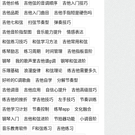
吉他价格
吉他弦的音调顺序
吉他入门技巧
吉他品距
吉他入门曲目
吉他手指短是硬伤吗
吉他七和弦
扫弦节奏型
弹奏技巧
吉他音阶指型图
音乐能力提升
情感表达
和弦练习技巧
和弦学习方法
吉他常用和弦
练琴励志
练习周期
时间管理
吉他指板音阶
钢琴
我的歌声里吉他谱g调
钢琴和弦进阶
乐理基础
浪漫旋律
和弦理论
练吉他需要多久
好听的C调歌曲
吉他自学
分解节奏型
吉他调音
吉他应用
自信心提升
吉他高级技巧
练吉他的挫折
学吉他技巧
左手技巧
节奏训练
吉他学习计划
节奏控制
练琴app
文化融合
钢琴入门
吉他和弦进阶
节拍器功能
小调音阶
音乐教育软件
F和弦练习
吉他练习