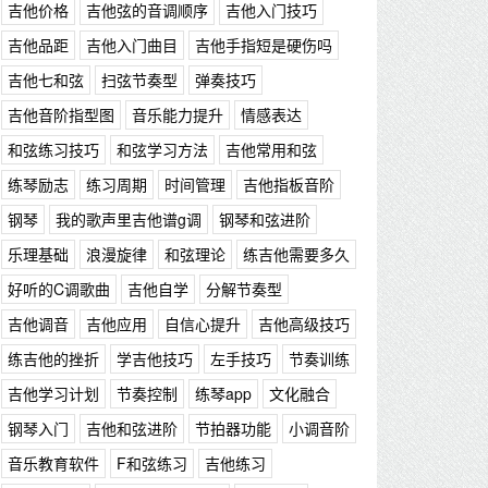
吉他价格
吉他弦的音调顺序
吉他入门技巧
吉他品距
吉他入门曲目
吉他手指短是硬伤吗
吉他七和弦
扫弦节奏型
弹奏技巧
吉他音阶指型图
音乐能力提升
情感表达
和弦练习技巧
和弦学习方法
吉他常用和弦
练琴励志
练习周期
时间管理
吉他指板音阶
钢琴
我的歌声里吉他谱g调
钢琴和弦进阶
乐理基础
浪漫旋律
和弦理论
练吉他需要多久
好听的C调歌曲
吉他自学
分解节奏型
吉他调音
吉他应用
自信心提升
吉他高级技巧
练吉他的挫折
学吉他技巧
左手技巧
节奏训练
吉他学习计划
节奏控制
练琴app
文化融合
钢琴入门
吉他和弦进阶
节拍器功能
小调音阶
音乐教育软件
F和弦练习
吉他练习