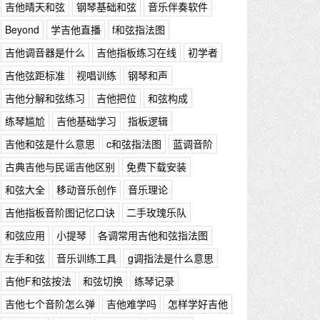
吉他晴天和弦
钢琴基础和弦
音乐伴奏软件
Beyond
学吉他直播
f和弦指法图
吉他调音器是什么
吉他指板练习在线
初学者
吉他弦距标准
视唱训练
钢琴和声
吉他分解和弦练习
吉他把位
和弦构成
练琴尴尬
吉他基础学习
指板逻辑
吉他和弦是什么意思
c和弦指法图
蓝调音阶
古典吉他与民谣吉他区别
免费下载安装
和弦大全
移动音乐创作
音乐理论
吉他指板音阶图记忆口诀
二手玫瑰乐队
和弦应用
小提琴
各调常用吉他和弦指法图
左手和弦
音乐训练工具
g调指法是什么意思
吉他F和弦按法
和弦切换
练琴记录
吉他七个音阶怎么弹
吉他难学吗
怎样学好吉他