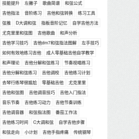
技能提升
左撇子
歌曲简谱
和弦公式
吉他指法
音阶练习
吉他和弦转换
练习工具
弦推
D大调和弦
指板音阶记忆
自学吉他方法
尤克里里和弦图
吉他歌曲
和声分析
吉他学习技巧
吉他dm7和弦指法图解
左手技巧
如何有效地练习吉他
成人零基础吉他自学教学
和声理论
吉他分解和弦练习
节奏视唱练习
吉他分解和弦练习
吉他调校
吉他练习计划
去琴行练琴很尴尬
零基础吉他
尤克里里
吉他和弦图
吉他调音技巧
吉他入门指法
音乐节奏
吉他练习动力
吉他节奏训练
吉他调音器
和弦指法图
番茄工作法
吉他练习时间
C大调和弦
自学吉他步骤
和弦走向
小计划
吉他手指疼痛
传统钢琴