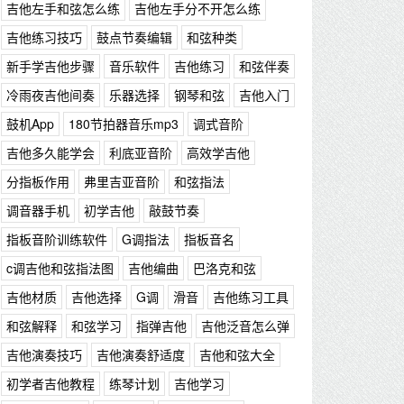
吉他左手和弦怎么练
吉他左手分不开怎么练
吉他练习技巧
鼓点节奏编辑
和弦种类
新手学吉他步骤
音乐软件
吉他练习
和弦伴奏
冷雨夜吉他间奏
乐器选择
钢琴和弦
吉他入门
鼓机App
180节拍器音乐mp3
调式音阶
吉他多久能学会
利底亚音阶
高效学吉他
分指板作用
弗里吉亚音阶
和弦指法
调音器手机
初学吉他
敲鼓节奏
指板音阶训练软件
G调指法
指板音名
c调吉他和弦指法图
吉他编曲
巴洛克和弦
吉他材质
吉他选择
G调
滑音
吉他练习工具
和弦解释
和弦学习
指弹吉他
吉他泛音怎么弹
吉他演奏技巧
吉他演奏舒适度
吉他和弦大全
初学者吉他教程
练琴计划
吉他学习