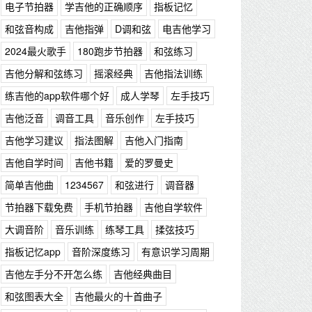
电子节拍器
学吉他的正确顺序
指板记忆
和弦音构成
吉他指弹
D调和弦
电吉他学习
2024最火歌手
180跑步节拍器
和弦练习
吉他分解和弦练习
摇滚经典
吉他指法训练
练吉他的app软件哪个好
成人学琴
左手技巧
吉他泛音
调音工具
音乐创作
左手技巧
吉他学习建议
指法图解
吉他入门指南
吉他自学时间
吉他书籍
爱的罗曼史
简单吉他曲
1234567
和弦进行
调音器
节拍器下载免费
手机节拍器
吉他自学软件
大调音阶
音乐训练
练琴工具
揉弦技巧
指板记忆app
音阶深度练习
有意识学习周期
吉他左手分不开怎么练
吉他经典曲目
和弦图表大全
吉他最火的十首曲子