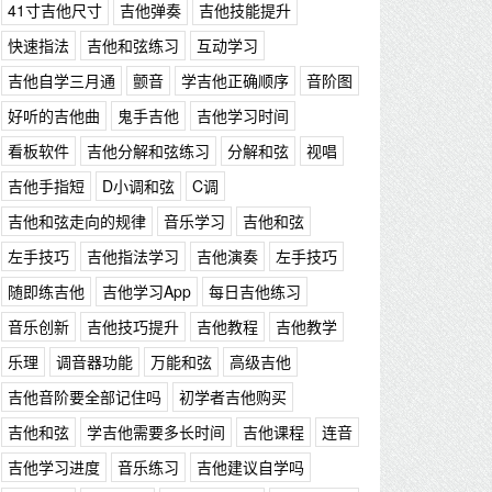
41寸吉他尺寸
吉他弹奏
吉他技能提升
快速指法
吉他和弦练习
互动学习
吉他自学三月通
颤音
学吉他正确顺序
音阶图
好听的吉他曲
鬼手吉他
吉他学习时间
看板软件
吉他分解和弦练习
分解和弦
视唱
吉他手指短
D小调和弦
C调
吉他和弦走向的规律
音乐学习
吉他和弦
左手技巧
吉他指法学习
吉他演奏
左手技巧
随即练吉他
吉他学习App
每日吉他练习
音乐创新
吉他技巧提升
吉他教程
吉他教学
乐理
调音器功能
万能和弦
高级吉他
吉他音阶要全部记住吗
初学者吉他购买
吉他和弦
学吉他需要多长时间
吉他课程
连音
吉他学习进度
音乐练习
吉他建议自学吗