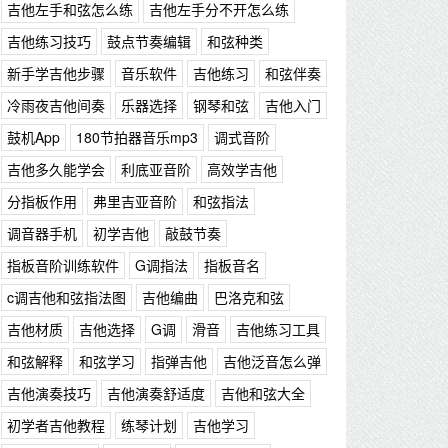
吉他左手和弦怎么练
吉他左手分不开怎么练
吉他练习技巧
鼓点节奏编辑
和弦种类
新手学吉他步骤
音乐软件
吉他练习
和弦伴奏
冷雨夜吉他间奏
乐器选择
钢琴和弦
吉他入门
鼓机App
180节拍器音乐mp3
调式音阶
吉他多久能学会
利底亚音阶
高效学吉他
分指板作用
弗里吉亚音阶
和弦指法
调音器手机
初学吉他
敲鼓节奏
指板音阶训练软件
G调指法
指板音名
c调吉他和弦指法图
吉他编曲
巴洛克和弦
吉他材质
吉他选择
G调
滑音
吉他练习工具
和弦解释
和弦学习
指弹吉他
吉他泛音怎么弹
吉他演奏技巧
吉他演奏舒适度
吉他和弦大全
初学者吉他教程
练琴计划
吉他学习