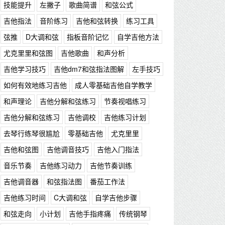
技能提升
左撇子
歌曲简谱
和弦公式
吉他指法
音阶练习
吉他和弦转换
练习工具
弦推
D大调和弦
指板音阶记忆
自学吉他方法
尤克里里和弦图
吉他歌曲
和声分析
吉他学习技巧
吉他dm7和弦指法图解
左手技巧
如何有效地练习吉他
成人零基础吉他自学教学
和声理论
吉他分解和弦练习
节奏视唱练习
吉他分解和弦练习
吉他调校
吉他练习计划
去琴行练琴很尴尬
零基础吉他
尤克里里
吉他和弦图
吉他调音技巧
吉他入门指法
音乐节奏
吉他练习动力
吉他节奏训练
吉他调音器
和弦指法图
番茄工作法
吉他练习时间
C大调和弦
自学吉他步骤
和弦走向
小计划
吉他手指疼痛
传统钢琴