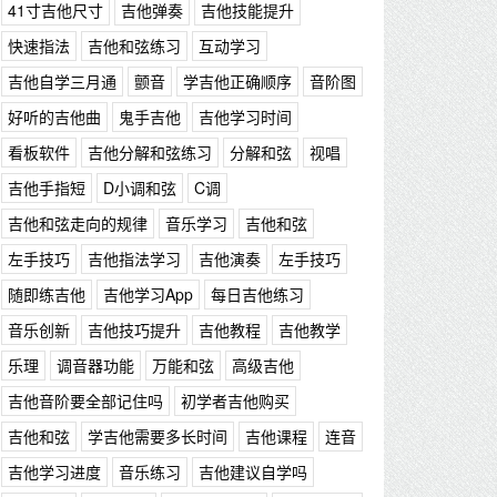
41寸吉他尺寸
吉他弹奏
吉他技能提升
快速指法
吉他和弦练习
互动学习
吉他自学三月通
颤音
学吉他正确顺序
音阶图
好听的吉他曲
鬼手吉他
吉他学习时间
看板软件
吉他分解和弦练习
分解和弦
视唱
吉他手指短
D小调和弦
C调
吉他和弦走向的规律
音乐学习
吉他和弦
左手技巧
吉他指法学习
吉他演奏
左手技巧
随即练吉他
吉他学习App
每日吉他练习
音乐创新
吉他技巧提升
吉他教程
吉他教学
乐理
调音器功能
万能和弦
高级吉他
吉他音阶要全部记住吗
初学者吉他购买
吉他和弦
学吉他需要多长时间
吉他课程
连音
吉他学习进度
音乐练习
吉他建议自学吗