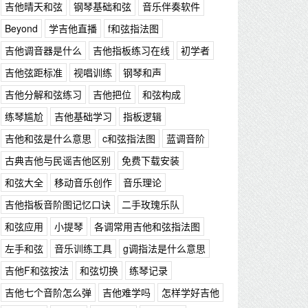
吉他晴天和弦
钢琴基础和弦
音乐伴奏软件
Beyond
学吉他直播
f和弦指法图
吉他调音器是什么
吉他指板练习在线
初学者
吉他弦距标准
视唱训练
钢琴和声
吉他分解和弦练习
吉他把位
和弦构成
练琴尴尬
吉他基础学习
指板逻辑
吉他和弦是什么意思
c和弦指法图
蓝调音阶
古典吉他与民谣吉他区别
免费下载安装
和弦大全
移动音乐创作
音乐理论
吉他指板音阶图记忆口诀
二手玫瑰乐队
和弦应用
小提琴
各调常用吉他和弦指法图
左手和弦
音乐训练工具
g调指法是什么意思
吉他F和弦按法
和弦切换
练琴记录
吉他七个音阶怎么弹
吉他难学吗
怎样学好吉他