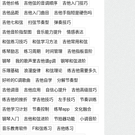
吉他价格
吉他弦的音调顺序
吉他入门技巧
吉他品距
吉他入门曲目
吉他手指短是硬伤吗
吉他七和弦
扫弦节奏型
弹奏技巧
吉他音阶指型图
音乐能力提升
情感表达
和弦练习技巧
和弦学习方法
吉他常用和弦
练琴励志
练习周期
时间管理
吉他指板音阶
钢琴
我的歌声里吉他谱g调
钢琴和弦进阶
乐理基础
浪漫旋律
和弦理论
练吉他需要多久
好听的C调歌曲
吉他自学
分解节奏型
吉他调音
吉他应用
自信心提升
吉他高级技巧
练吉他的挫折
学吉他技巧
左手技巧
节奏训练
吉他学习计划
节奏控制
练琴app
文化融合
钢琴入门
吉他和弦进阶
节拍器功能
小调音阶
音乐教育软件
F和弦练习
吉他练习