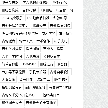
电子节拍器
学吉他的正确顺序
指板记忆
和弦音构成
吉他指弹
D调和弦
电吉他学习
2024最火歌手
180跑步节拍器
和弦练习
吉他分解和弦练习
摇滚经典
吉他指法训练
练吉他的app软件哪个好
成人学琴
左手技巧
吉他泛音
调音工具
音乐创作
左手技巧
吉他学习建议
指法图解
吉他入门指南
吉他自学时间
吉他书籍
爱的罗曼史
简单吉他曲
1234567
和弦进行
调音器
节拍器下载免费
手机节拍器
吉他自学软件
大调音阶
音乐训练
练琴工具
揉弦技巧
指板记忆app
音阶深度练习
有意识学习周期
吉他左手分不开怎么练
吉他经典曲目
和弦图表大全
吉他最火的十首曲子