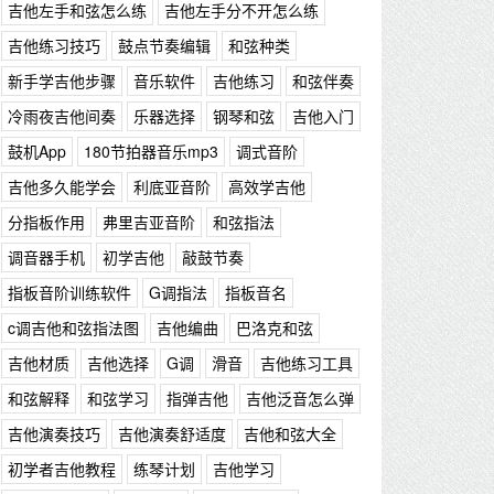
吉他左手和弦怎么练
吉他左手分不开怎么练
吉他练习技巧
鼓点节奏编辑
和弦种类
新手学吉他步骤
音乐软件
吉他练习
和弦伴奏
冷雨夜吉他间奏
乐器选择
钢琴和弦
吉他入门
鼓机App
180节拍器音乐mp3
调式音阶
吉他多久能学会
利底亚音阶
高效学吉他
分指板作用
弗里吉亚音阶
和弦指法
调音器手机
初学吉他
敲鼓节奏
指板音阶训练软件
G调指法
指板音名
c调吉他和弦指法图
吉他编曲
巴洛克和弦
吉他材质
吉他选择
G调
滑音
吉他练习工具
和弦解释
和弦学习
指弹吉他
吉他泛音怎么弹
吉他演奏技巧
吉他演奏舒适度
吉他和弦大全
初学者吉他教程
练琴计划
吉他学习