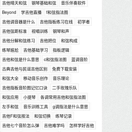
吉他晴天和弦
钢琴基础和弦
音乐伴奏软件
Beyond
学吉他直播
f和弦指法图
吉他调音器是什么
吉他指板练习在线
初学者
吉他弦距标准
视唱训练
钢琴和声
吉他分解和弦练习
吉他把位
和弦构成
练琴尴尬
吉他基础学习
指板逻辑
吉他和弦是什么意思
c和弦指法图
蓝调音阶
古典吉他与民谣吉他区别
免费下载安装
和弦大全
移动音乐创作
音乐理论
吉他指板音阶图记忆口诀
二手玫瑰乐队
和弦应用
小提琴
各调常用吉他和弦指法图
左手和弦
音乐训练工具
g调指法是什么意思
吉他F和弦按法
和弦切换
练琴记录
吉他七个音阶怎么弹
吉他难学吗
怎样学好吉他