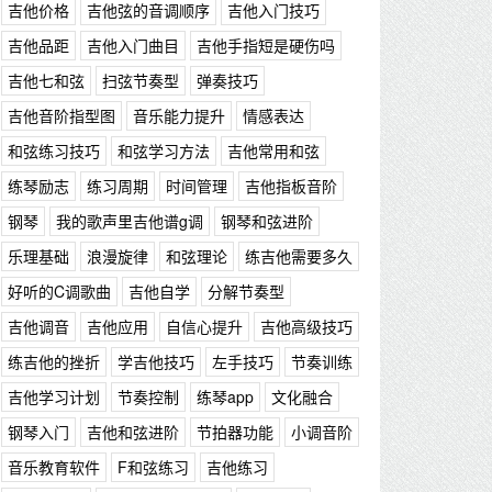
吉他价格
吉他弦的音调顺序
吉他入门技巧
吉他品距
吉他入门曲目
吉他手指短是硬伤吗
吉他七和弦
扫弦节奏型
弹奏技巧
吉他音阶指型图
音乐能力提升
情感表达
和弦练习技巧
和弦学习方法
吉他常用和弦
练琴励志
练习周期
时间管理
吉他指板音阶
钢琴
我的歌声里吉他谱g调
钢琴和弦进阶
乐理基础
浪漫旋律
和弦理论
练吉他需要多久
好听的C调歌曲
吉他自学
分解节奏型
吉他调音
吉他应用
自信心提升
吉他高级技巧
练吉他的挫折
学吉他技巧
左手技巧
节奏训练
吉他学习计划
节奏控制
练琴app
文化融合
钢琴入门
吉他和弦进阶
节拍器功能
小调音阶
音乐教育软件
F和弦练习
吉他练习