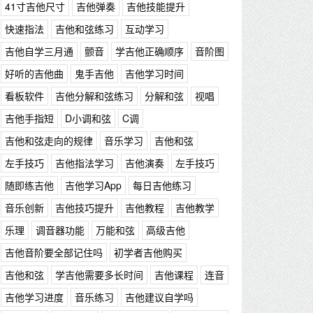
41寸吉他尺寸
吉他弹奏
吉他技能提升
快速指法
吉他和弦练习
互动学习
吉他自学三月通
颤音
学吉他正确顺序
音阶图
好听的吉他曲
鬼手吉他
吉他学习时间
看板软件
吉他分解和弦练习
分解和弦
视唱
吉他手指短
D小调和弦
C调
吉他和弦走向的规律
音乐学习
吉他和弦
左手技巧
吉他指法学习
吉他演奏
左手技巧
随即练吉他
吉他学习App
每日吉他练习
音乐创新
吉他技巧提升
吉他教程
吉他教学
乐理
调音器功能
万能和弦
高级吉他
吉他音阶要全部记住吗
初学者吉他购买
吉他和弦
学吉他需要多长时间
吉他课程
连音
吉他学习进度
音乐练习
吉他建议自学吗