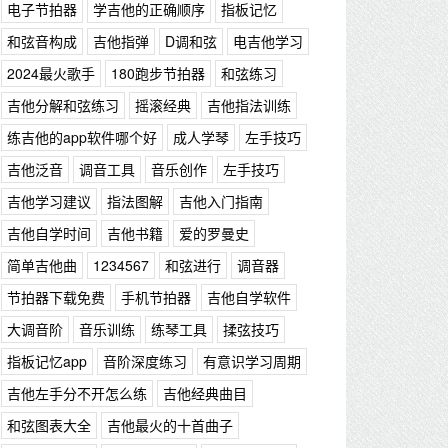
电子节拍器
学吉他的正确顺序
指板记忆
和弦音构成
吉他指弹
D调和弦
电吉他学习
2024最火歌手
180跑步节拍器
和弦练习
吉他分解和弦练习
摇滚经典
吉他指法训练
练吉他的app软件哪个好
成人学琴
左手技巧
吉他泛音
调音工具
音乐创作
左手技巧
吉他学习建议
指法图解
吉他入门指南
吉他自学时间
吉他书籍
爱的罗曼史
简单吉他曲
1234567
和弦进行
调音器
节拍器下载免费
手机节拍器
吉他自学软件
大调音阶
音乐训练
练琴工具
揉弦技巧
指板记忆app
音阶深度练习
有意识学习周期
吉他左手分不开怎么练
吉他经典曲目
和弦图表大全
吉他最火的十首曲子