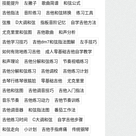
技能提升
左撇子
歌曲简谱
和弦公式
吉他指法
音阶练习
吉他和弦转换
练习工具
弦推
D大调和弦
指板音阶记忆
自学吉他方法
尤克里里和弦图
吉他歌曲
和声分析
吉他学习技巧
吉他dm7和弦指法图解
左手技巧
如何有效地练习吉他
成人零基础吉他自学教学
和声理论
吉他分解和弦练习
节奏视唱练习
吉他分解和弦练习
吉他调校
吉他练习计划
去琴行练琴很尴尬
零基础吉他
尤克里里
吉他和弦图
吉他调音技巧
吉他入门指法
音乐节奏
吉他练习动力
吉他节奏训练
吉他调音器
和弦指法图
番茄工作法
吉他练习时间
C大调和弦
自学吉他步骤
和弦走向
小计划
吉他手指疼痛
传统钢琴